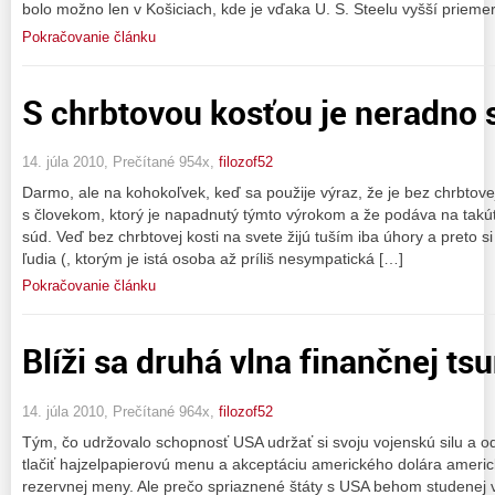
bolo možno len v Košiciach, kde je vďaka U. S. Steelu vyšší prieme
Pokračovanie článku
S chrbtovou kosťou je neradno 
14. júla 2010, Prečítané 954x,
filozof52
Darmo, ale na kohokoľvek, keď sa použije výraz, že je bez chrbtove
s človekom, ktorý je napadnutý týmto výrokom a že podáva na takú
súd. Veď bez chrbtovej kosti na svete žijú tuším iba úhory a preto s
ľudia (, ktorým je istá osoba až príliš nesympatická […]
Pokračovanie článku
Blíži sa druhá vlna finančnej ts
14. júla 2010, Prečítané 964x,
filozof52
Tým, čo udržovalo schopnosť USA udržať si svoju vojenskú silu a od
tlačiť hajzelpapierovú menu a akceptáciu amerického dolára ameri
rezervnej meny. Ale prečo spriaznené štáty s USA behom studenej v