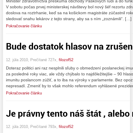
Minister zdravotníctva preskúma obchody Paškových ľudí a do funkci
V sobotu počas prvej ministerskej návštevy bol nový šéf rezortu zdr
doslova na roztrhanie, keď sa na košickom magistráte zúčastnil r
sledovať snahu lekárov z tejto strany, aby sa s ním „zoznámili“. […]
Pokračovanie článku
Bude dostatok hlasov na zrušen
12. júla 2010, Prečítané 727x,
filozof52
Doteraz politici ani raz nesplnili sľuby o obmedzení poslaneckej im
za posledné roky viac, ale vždy chýbalo to najdôležitejšie – 90 hla
imunitu poslancom zúžiť, a to iba na výroky v parlamente. Bez opo
nepresadí. Zmeniť by to však mohlo referendum vyhlásené prezid
Pokračovanie článku
Je právny tento náš štát , alebo 
12. júla 2010, Prečítané 793x,
filozof52