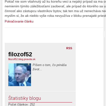
Pokiaľ nie som vtiahnutý až ku koreňu veci a nejaký prípad sa ma o
nemienim týmito záležitosťami zaoberať, ale prípad do ktorého sa už
činnosť ako zástupcu vlastníkov bytov, tak ten ma už nenecháva ne
myslím si, že ak niekto vyše roka nevyužíva v bloku prenajaté pries
Pokračovanie článku
RSS
filozof52
filozof52.blog.pravda.sk
Píšem o tom, čo prináša
život...
Štatistiky blogu
Počet článkov: 252