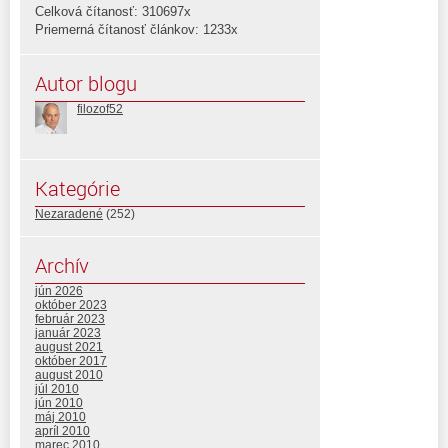
Celková čítanosť: 310697x
Priemerná čítanosť článkov: 1233x
Autor blogu
filozof52
Kategórie
Nezaradené
(252)
Archív
jún 2026
október 2023
február 2023
január 2023
august 2021
október 2017
august 2010
júl 2010
jún 2010
máj 2010
apríl 2010
marec 2010