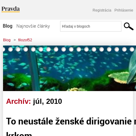
Registrácia
Prihlásenie
Blog
Najnovšie články
Najčítanejšie články
Blog
>
filozof52
Najkomentovanejšie články
Zoznam blogov
Komerčné blogy
Archív:
júl, 2010
To neustále ženské dirigovanie m
krkom