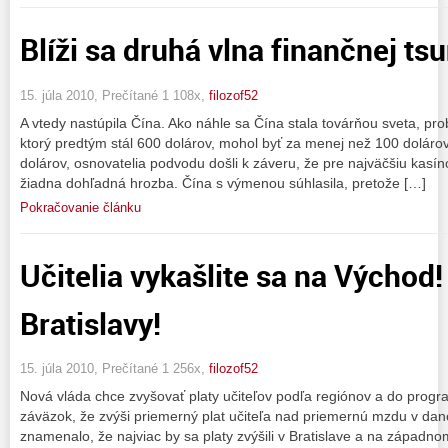
Blíži sa druhá vlna finančnej ts
15. júla 2010, Prečítané 1 108x,
filozof52
A vtedy nastúpila Čína. Ako náhle sa Čína stala továrňou sveta, pro
ktorý predtým stál 600 dolárov, mohol byť za menej než 100 doláro
dolárov, osnovatelia podvodu došli k záveru, že pre najväčšiu kasíno
žiadna dohľadná hrozba. Čína s výmenou súhlasila, pretože […]
Pokračovanie článku
Učitelia vykašlite sa na Východ!
Bratislavy!
15. júla 2010, Prečítané 1 256x,
filozof52
Nová vláda chce zvyšovať platy učiteľov podľa regiónov a do progr
záväzok, že zvýši priemerný plat učiteľa nad priemernú mzdu v dan
znamenalo, že najviac by sa platy zvýšili v Bratislave a na západn