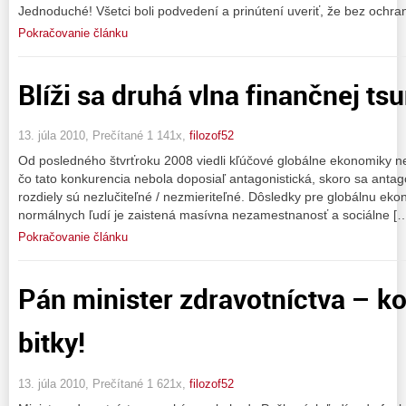
Jednoduché! Všetci boli podvedení a prinútení uveriť, že bez ochr
Pokračovanie článku
Blíži sa druhá vlna finančnej ts
13. júla 2010, Prečítané 1 141x,
filozof52
Od posledného štvrťroku 2008 viedli kľúčové globálne ekonomiky n
čo tato konkurencia nebola doposiaľ antagonistická, skoro sa antag
rozdiely sú nezlučiteľné / nezmieriteľné. Dôsledky pre globálnu ek
normálnych ľudí je zaistená masívna nezamestnanosť a sociálne [
Pokračovanie článku
Pán minister zdravotníctva – k
bitky!
13. júla 2010, Prečítané 1 621x,
filozof52