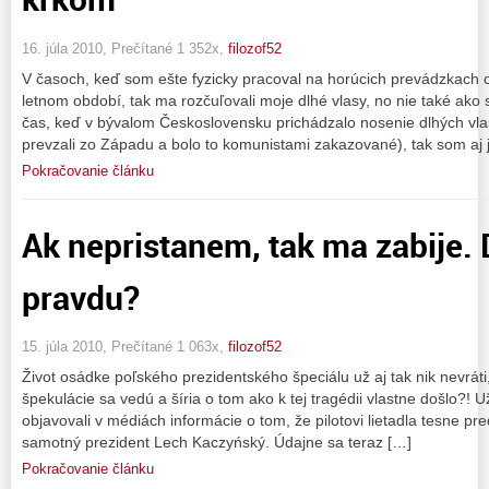
16. júla 2010, Prečítané 1 352x,
filozof52
V časoch, keď som ešte fyzicky pracoval na horúcich prevádzkach oc
letnom období, tak ma rozčuľovali moje dlhé vlasy, no nie také ako s
čas, keď v bývalom Československu prichádzalo nosenie dlhých vla
prevzali zo Západu a bolo to komunistami zakazované), tak som aj j
Pokračovanie článku
Ak nepristanem, tak ma zabije. 
pravdu?
15. júla 2010, Prečítané 1 063x,
filozof52
Život osádke poľského prezidentského špeciálu už aj tak nik nevráti,
špekulácie sa vedú a šíria o tom ako k tej tragédii vlastne došlo?! 
objavovali v médiách informácie o tom, že pilotovi lietadla tesne pr
samotný prezident Lech Kaczyńský. Údajne sa teraz […]
Pokračovanie článku