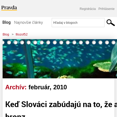
Registrácia
Prihlásenie
Blog
Najnovšie články
Najčítanejšie články
Blog
>
filozof52
Najkomentovanejšie články
Zoznam blogov
Komerčné blogy
Archív:
február, 2010
Keď Slováci zabúdajú na to, že 
bronz