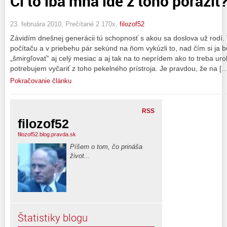
Či to iba mňa ide z toho poraziť
23. februára 2010, Prečítané 2 170x,
filozof52
Závidím dnešnej generácii tú schopnosť s akou sa doslova už rodí. 
počítaču a v priebehu pár sekúnd na ňom vykúzli to, nad čím si ja
„šmirgľovať“ aj celý mesiac a aj tak na to neprídem ako to treba urob
potrebujem vyčariť z toho pekelného prístroja. Je pravdou, že na [
Pokračovanie článku
RSS
filozof52
filozof52.blog.pravda.sk
Píšem o tom, čo prináša
život...
Štatistiky blogu