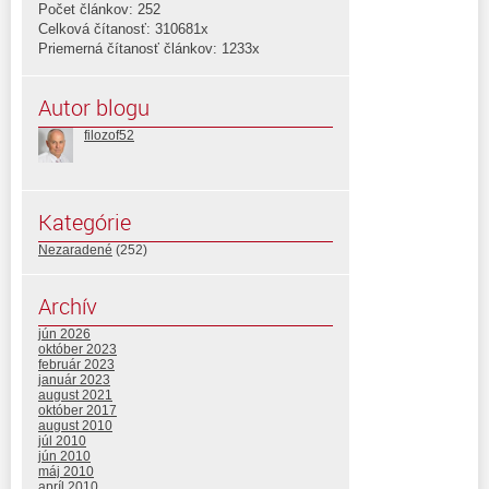
Počet článkov: 252
Celková čítanosť: 310681x
Priemerná čítanosť článkov: 1233x
Autor blogu
filozof52
Kategórie
Nezaradené
(252)
Archív
jún 2026
október 2023
február 2023
január 2023
august 2021
október 2017
august 2010
júl 2010
jún 2010
máj 2010
apríl 2010