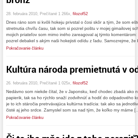
28. februára 2010, Prečítané 1 266x,
filozof52
Dnes ráno som si kvôli hokeju privstal o čosi skôr a tým, že som e
stretnutia chvíľu času, tak som si pozrel poštu v mojej gimailovej 
mojich priateľov som mimo iného zareagoval aj týmto komentárom: M
pozrel debakel s akým naši hokejisti odídu z ľadu. Samozrejme, že
Pokračovanie článku
Kultúra národa premietnutá v 
26. februára 2010, Prečítané 1 025x,
filozof52
Nedávno som niekde čítal, že v Japonsku, keď chodec zbadá ako n
papierik, tak sa ho rýchlo snaží zodvihnúť a hodiť do odpadového ko
je to ich stáročia pretrvávajúca kultúrna tradícia: tak ako sa jednotli
čisté aj jeho srdce. Zamyslel som sa nad tým, že koľko my máme [
Pokračovanie článku