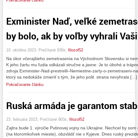
Pokračovanie článku
Exminister Naď, veľké zemetra
by bolo, ak by voľby vyhrali Vaši
10. októbra 2023, Prečítané 938x,
filozof52
Na úkor včerajšieho zemetrasenia na Východnom Slovensku si nemi
K jeho žartu mu ľudia odkázali stručne a jasne: Je to úbohé a trápn
zdroja Exminister-Nad-prestrelil–Nemiestne-zarty-o-zemetraseni-n
ktorý sa nedokáže zmieriť s tým, že jeho polit. strana nevyhrala […]
Pokračovanie článku
Ruská armáda je garantom stabili
23. februára 2023, Prečítané 903x,
filozof52
Zajtra bude 1. výročie Putinovej vojny na Ukrajine. Nechcel by som
(na ktoromkoľvek mieste), obzvlášť nie v Kyjeve. Dnes ruský prezid