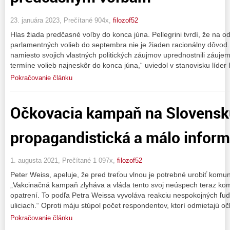
23. januára 2023, Prečítané 904x,
filozof52
Hlas žiada predčasné voľby do konca júna. Pellegrini tvrdí, že na 
parlamentných volieb do septembra nie je žiaden racionálny dôvod
namiesto svojich vlastných politických záujmov uprednostnili záuje
termíne volieb najneskôr do konca júna,“ uviedol v stanovisku líder 
Pokračovanie článku
Očkovacia kampaň na Slovensku
propagandistická a málo inform
1. augusta 2021, Prečítané 1 097x,
filozof52
Peter Weiss, apeluje, že pred treťou vlnou je potrebné urobiť komuni
„Vakcinačná kampaň zlyháva a vláda tento svoj neúspech teraz ko
opatrení. To podľa Petra Weissa vyvoláva reakciu nespokojných ľudí,
uliciach.“ Oproti máju stúpol počet respondentov, ktorí odmietajú o
Pokračovanie článku