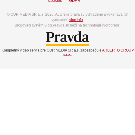
Cookies
GDPR
© OUR MEDIA SR a. s. 2026. Autorské práva sú vyhradené a vykonáva ich
vydavateľ,
viac info
.
Blogovací systém Blog.Pravda.sk beží na technológií Wordpress.
Kompletný video servis pre OUR MEDIA SR a.s. zabezpečuje
ARBERTO GROUP
s.r.o.
.