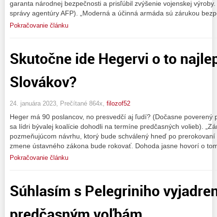
garanta národnej bezpečnosti a prisľúbil zvýšenie vojenskej výroby
správy agentúry AFP). „Moderná a účinná armáda sú zárukou bezp
Pokračovanie článku
Skutočne ide Hegervi o to najle
Slovákov?
24. januára 2023, Prečítané 864x,
filozof52
Heger má 90 poslancov, no presvedčí aj ľudí? (Dočasne poverený 
sa lídri bývalej koalície dohodli na termíne predčasných volieb). „
pozmeňujúcom návrhu, ktorý bude schválený hneď po prerokovaní v
zmene ústavného zákona bude rokovať. Dohoda jasne hovorí o tom
Pokračovanie článku
Súhlasím s Pelegriniho vyjadre
predčasným voľbám