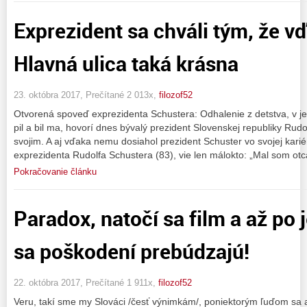
Exprezident sa chváli tým, že vď
Hlavná ulica taká krásna
23. októbra 2017, Prečítané 2 013x,
filozof52
Otvorená spoveď exprezidenta Schustera: Odhalenie z detstva, v je
pil a bil ma, hovorí dnes bývalý prezident Slovenskej republiky Rudolf
svojim. A aj vďaka nemu dosiahol prezident Schuster vo svojej karié
exprezidenta Rudolfa Schustera (83), vie len málokto: „Mal som otc
Pokračovanie článku
Paradox, natočí sa film a až po 
sa poškodení prebúdzajú!
22. októbra 2017, Prečítané 1 911x,
filozof52
Veru, takí sme my Slováci /česť výnimkám/, poniektorým ľuďom sa až 