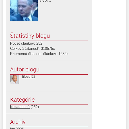
život...
Štatistiky blogu
Počet článkov: 252
Celková čítanosť: 310575x
Priemerná čítanosť článkov: 1232x
Autor blogu
filozof52
Kategórie
Nezaradené
(252)
Archív