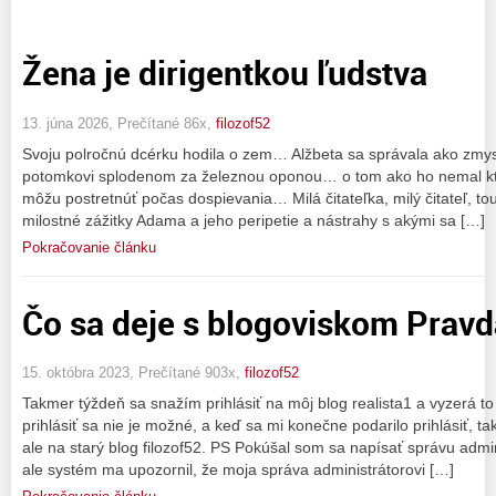
Žena je dirigentkou ľudstva
13. júna 2026, Prečítané 86x,
filozof52
Svoju polročnú dcérku hodila o zem… Alžbeta sa správala ako zmy
potomkovi splodenom za železnou oponou… o tom ako ho nemal kto
môžu postretnúť počas dospievania… Milá čitateľka, milý čitateľ, tou
milostné zážitky Adama a jeho peripetie a nástrahy s akými sa […]
Pokračovanie článku
Čo sa deje s blogoviskom Prav
15. októbra 2023, Prečítané 903x,
filozof52
Takmer týždeň sa snažím prihlásiť na môj blog realista1 a vyzerá to
prihlásiť sa nie je možné, a keď sa mi konečne podarilo prihlásiť, t
ale na starý blog filozof52. PS Pokúšal som sa napísať správu admi
ale systém ma upozornil, že moja správa administrátorovi […]