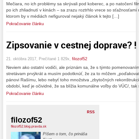
Mečiara, no ich problémy sa skrývali pod koberec, a po natočení fi
po ich zhliadnutí v kinách – sa zrazu roztrhlo vrece so sťažnosťami
ktorom by v médiách nefiguroval nejaký článok k tejto […]
Pokračovanie článku
Zipsovanie v cestnej doprave? !
21. októbra 2017, Prečítané 1 829x,
filozof52
Neviem ako ostatní vodiči, ale priznám sa, že s týmto pomenovaním
stretávam prvýkrát a musím podotknúť, že za to môžem „poďakovať
pánovi Rašímu, lebo nebyť toho množstva „zbytočných rekonštrukcii
období, keď je očividné, že sa blížia komunálne voľby do VÚC/, tak
Pokračovanie článku
RSS
filozof52
filozof52.blog.pravda.sk
Píšem o tom, čo prináša