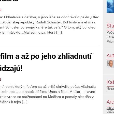
2
: Odhalenie z detstva, v jeho izbe sa odohrávalo peklo „Otec
 Slovenskej republiky Rudolf Schuster. Bol tvrdý a išiel si za
Šta
nt Schuster vo svojej kariére tak veľa.“ O tom, aký bol otec
 len málokto: „Mal som otca, ktorý […]
Poče
Celk
Prie
film a až po jeho zhliadnutí
Aut
údzajú!
2
Kat
/, poniektorým ľuďom sa až príliš ukrivdilo počas vládnutia
Neza
d koberec, a po natočení filmu Únos a filmu Mečiar – hlavne
ztrhlo vrece so sťažnosťami na Mečiara a pomaly niet dňa v
Arc
lánok k tejto […]
jún 
októ