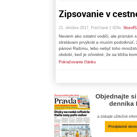
Zipsovanie v cestn
21. októbra 2017, Prečítané 1 829x,
filozof5
Neviem ako ostatní vodiči, ale priznám 
stretávam prvýkrát a musím podotknúť,
pánovi Rašímu, lebo nebyť toho množstv
období, keď je očividné, že sa blížia ko
Pokračovanie článku
Objednajte si
denníka 
a získajte užitočné inf
Predplatné denn