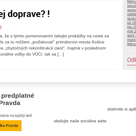
febr
janu
ej doprave? !
augu
októ
augu
júl 2
jún 
2
máj 
sa, že s týmto pomenovaním takejto prekážky na ceste sa
apríl
mare
 že za to môžem „poďakovať“ primátorovi mesta Košice
febr
a „zbytočných rekonštrukcii ciest“, /najmä v poslednom
munálne voľby do VÚC/, tak sa […]
Od
 predplatné
Pravda
stiahnite si ap
ormácie na každý deň
sledujte naše sociálne siete
íka Pravda