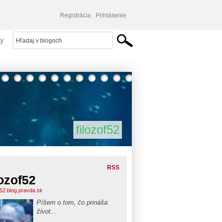
Registrácia
Prihlásenie
y
filozof52
RSS
lozof52
f52.blog.pravda.sk
Píšem o tom, čo prináša
život...