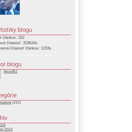
tistiky blogu
t článkov: 252
ová čítanosť: 310624x
merná čítanosť článkov: 1233x
or blogu
filozof52
egórie
radené
(252)
hív
2026
ber 2023