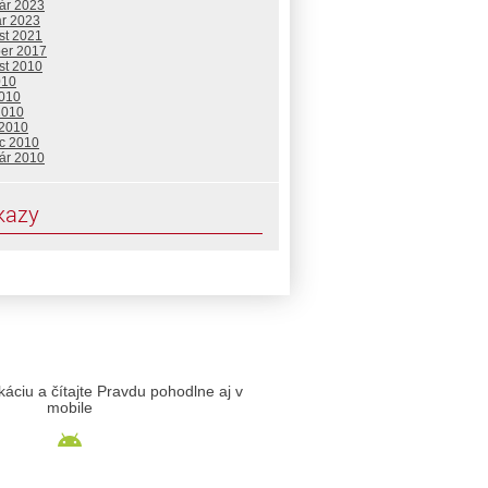
uár 2023
ár 2023
st 2021
ber 2017
st 2010
010
2010
2010
 2010
c 2010
uár 2010
kazy
likáciu a čítajte Pravdu pohodlne aj v
mobile