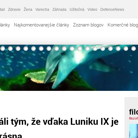
tail
Zdravie
Žena
Varecha
Záhrada
Užitočná
Video
DefenceNews
lánky
Najkomentovanejšie články
Zoznam blogov
Komerčné blog
fi
li tým, že vďaka Luniku IX je
filozo
krásna