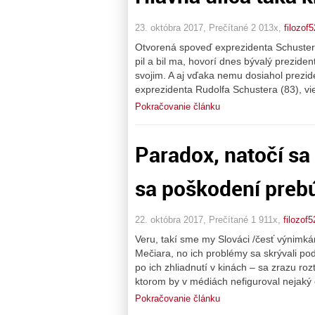
23. októbra 2017, Prečítané 2 013x,
filozof5
Otvorená spoveď exprezidenta Schustera
pil a bil ma, hovorí dnes bývalý prezident
svojim. A aj vďaka nemu dosiahol prezide
exprezidenta Rudolfa Schustera (83), vie
Pokračovanie článku
Paradox, natočí sa 
sa poškodení preb
22. októbra 2017, Prečítané 1 911x,
filozof5
Veru, takí sme my Slováci /česť výnimkám
Mečiara, no ich problémy sa skrývali po
po ich zhliadnutí v kinách – sa zrazu ro
ktorom by v médiách nefiguroval nejaký č
Pokračovanie článku