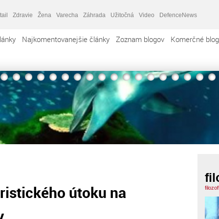
tail
Zdravie
Žena
Varecha
Záhrada
Užitočná
Video
DefenceNews
lánky
Najkomentovanejšie články
Zoznam blogov
Komerčné blog
fi
ristického útoku na
filozo
y