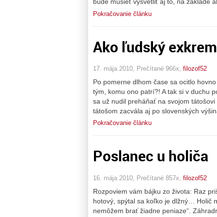
bude musieť vysvetliť aj to, na základ
Pokračovanie článku
Ako ľudský exkreme
17. mája 2010, Prečítané 966x,
filozof52
Po pomerne dlhom čase sa ocitlo hovno
tým, komu ono patrí?! A tak si v duchu 
sa už nudil preháňať na svojom tátošovi
tátošom zacvála aj po slovenských výšin
Pokračovanie článku
Poslanec u holiča
16. mája 2010, Prečítané 857x,
filozof52
Rozpoviem vám bájku zo života: Raz priši
hotový, spýtal sa koľko je dlžný… Holič
nemôžem brať žiadne peniaze“. Záhradní