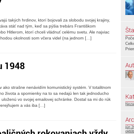
jú takých hrdinov, ktorí bojovali za slobodu svojej krajiny,
táva stáť nad tým, keď sa pýšia trebárs Františkom
Šta
Hitlerom, ktorí chceli vládnuť celému svetu. Ale najviac
Zhodou okolnosti som včera videl (na jednom […]
Poče
Celk
Prie
u 1948
Aut
gov ako strašne nenávidím komunistický systém. V totalitnom
eho života a spomienky na to sa nedajú len tak jednoducho
Kat
 uloženú vo svojej emailovej schránke. Dostal sa mi do rúk
Neza
verejňujem a vás iba […]
Arc
jún 
oaličných rokovaniach vždy
októ