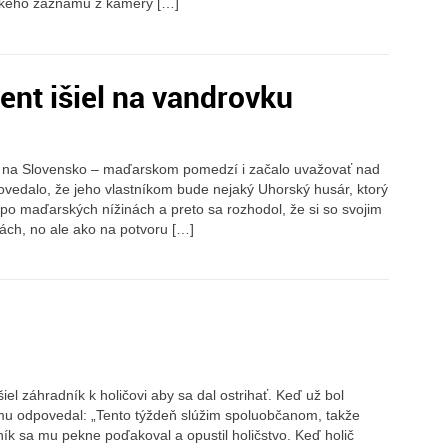
e akého záznamu z kamery […]
nt išiel na vandrovku
 na Slovensko – maďarskom pomedzí i začalo uvažovať nad
povedalo, že jeho vlastníkom bude nejaký Uhorský husár, ktorý
 po maďarských nížinách a preto sa rozhodol, že si so svojim
ách, no ale ako na potvoru […]
el záhradník k holičovi aby sa dal ostrihať. Keď už bol
 mu odpovedal: „Tento týždeň slúžim spoluobčanom, takže
k sa mu pekne poďakoval a opustil holičstvo. Keď holič