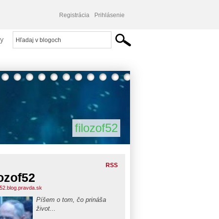
Registrácia
Prihlásenie
y
filozof52
RSS
lozof52
f52.blog.pravda.sk
Píšem o tom, čo prináša
život...