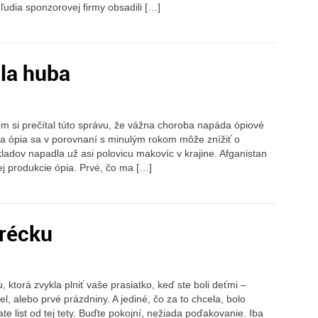
ľudia sponzorovej firmy obsadili […]
la huba
om si prečítal túto správu, že vážna choroba napáda ópiové
ia ópia sa v porovnaní s minulým rokom môže znížiť o
kladov napadla už asi polovicu makovíc v krajine. Afganistan
j produkcie ópia. Prvé, čo ma […]
récku
, ktorá zvykla plniť vaše prasiatko, keď ste boli deťmi –
l, alebo prvé prázdniny. A jediné, čo za to chcela, bolo
ítate list od tej tety. Buďte pokojní, nežiada poďakovanie. Iba