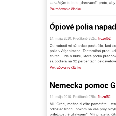
zakaždým to bolo „darované“ preto, aby 
Pokračovanie článku
Ópiové polia napad
14. mája 2010, Prečítané 952x,
filozof52
Od radosti mi až srdce poskočilo, keď s
polia v Afganistane. Tohtoročná produkc
štvrtinu. Ide o hubu, ktorá podľa predpo
sa podieľa na 92 percentách celosvetove
Pokračovanie článku
Nemecka pomoc G
14. mája 2010, Prečítané 975x,
filozof52
Milí Gréci, možno si ešte pamätáte – tetu
odložiac trochu bokom na váš prvý bicyke
príležitostné „ďakujem“. Milí priatelia, č