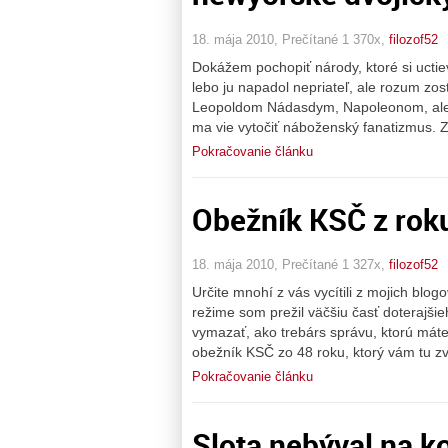
18. mája 2010, Prečítané 1 370x,
filozof52
Dokážem pochopiť národy, ktoré si uctieva
lebo ju napadol nepriateľ, ale rozum zos
Leopoldom Nádasdym, Napoleonom, alebo 
ma vie vytočiť náboženský fanatizmus. 
Pokračovanie článku
Obežník KSČ z rok
18. mája 2010, Prečítané 1 327x,
filozof52
Určite mnohí z vás vycítili z mojich blo
režime som prežil väčšiu časť doterajši
vymazať, ako trebárs správu, ktorú máte
obežník KSČ zo 48 roku, ktorý vám tu z
Pokračovanie článku
Slota nebýval na k