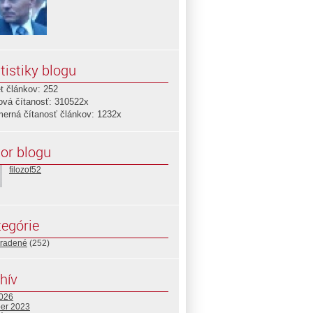
tistiky blogu
t článkov: 252
ová čítanosť: 310522x
merná čítanosť článkov: 1232x
or blogu
filozof52
egórie
radené
(252)
hív
2026
ber 2023