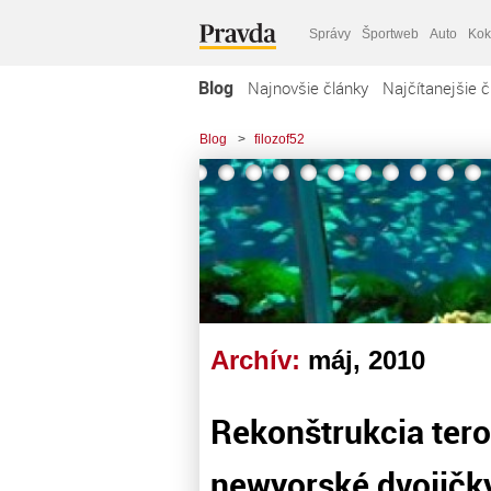
Správy
Športweb
Auto
Kok
Blog
Najnovšie články
Najčítanejšie č
Blog
>
filozof52
Archív:
máj, 2010
Rekonštrukcia tero
newyorské dvojičk