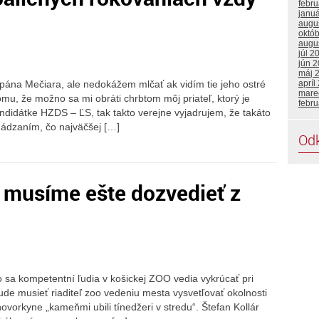
febr
janu
augu
októ
augu
júl 2
jún 
máj 
pána Mečiara, ale nedokážem mlčať ak vidím tie jeho ostré
apríl
mare
tomu, že možno sa mi obráti chrbtom môj priateľ, ktorý je
febr
didátke HZDS – ĽS, tak takto verejne vyjadrujem, že takáto
hádzaním, čo najväčšej […]
Od
 musíme ešte dozvedieť z
 sa kompetentní ľudia v košickej ZOO vedia vykrúcať pri
ude musieť riaditeľ zoo vedeniu mesta vysvetľovať okolnosti
ovorkyne „kameňmi ubili tínedžeri v stredu“. Štefan Kollár