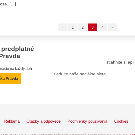
kože. […]
«
1
2
3
4
»
 predplatné
Pravda
stiahnite si ap
ormácie na každý deň
sledujte naše sociálne siete
íka Pravda
Reklama
Otázky a odpovede
Podmienky používania
Cookies