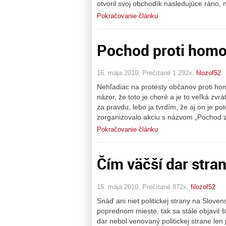
otvoril svoj obchodík nasledujúce ráno, 
Pokračovanie článku
Pochod proti homo
16. mája 2010, Prečítané 1 292x,
filozof52
Nehľadiac na protesty občanov proti ho
názor, že toto je choré a je to veľká zv
za pravdu, lebo ja tvrdím, že aj on je po
zorganizovalo akciu s názvom „Pochod z
Pokračovanie článku
Čím väčší dar stran
15. mája 2010, Prečítané 872x,
filozof52
Snáď ani niet politickej strany na Slove
poprednom mieste, tak sa stále objavil 
dar nebol venovaný politickej strane len