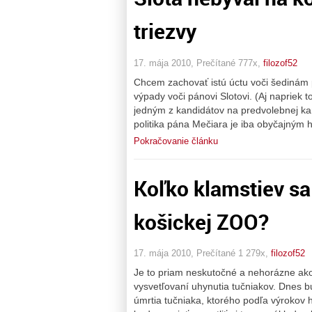
triezvy
17. mája 2010, Prečítané 777x,
filozof52
Chcem zachovať istú úctu voči šedinám 
výpady voči pánovi Slotovi. (Aj napriek 
jedným z kandidátov na predvolebnej kan
politika pána Mečiara je iba obyčajným 
Pokračovanie článku
Koľko klamstiev sa
košickej ZOO?
17. mája 2010, Prečítané 1 279x,
filozof52
Je to priam neskutočné a nehorázne ako
vysvetľovaní uhynutia tučniakov. Dnes b
úmrtia tučniaka, ktorého podľa výrokov h