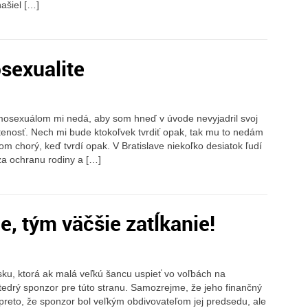
našiel […]
sexualite
mosexuálom mi nedá, aby som hneď v úvode nevyjadril svoj
rátenosť. Nech mi bude ktokoľvek tvrdiť opak, tak mu to nedám
tom chorý, keď tvrdí opak. V Bratislave niekoľko desiatok ľudí
a ochranu rodiny a […]
e, tým väčšie zatĺkanie!
nsku, ktorá ak malá veľkú šancu uspieť vo voľbách na
štedrý sponzor pre túto stranu. Samozrejme, že jeho finančný
 preto, že sponzor bol veľkým obdivovateľom jej predsedu, ale