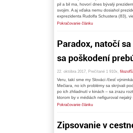
pil a bil ma, hovorí dnes bývalý prezident
svojim. A aj vďaka nemu dosiahol prezide
exprezidenta Rudolfa Schustera (83), vie
Pokračovanie článku
Paradox, natočí sa 
sa poškodení preb
22. októbra 2017, Prečítané 1 910x,
filozof5
Veru, takí sme my Slováci /česť výnimkám
Mečiara, no ich problémy sa skrývali po
po ich zhliadnutí v kinách – sa zrazu ro
ktorom by v médiách nefiguroval nejaký č
Pokračovanie článku
Zipsovanie v cestn