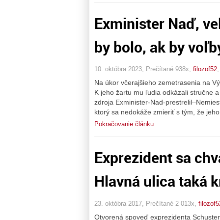
Exminister Naď, v
by bolo, ak by voľby
10. októbra 2023, Prečítané 938x,
filozof52
Na úkor včerajšieho zemetrasenia na V
K jeho žartu mu ľudia odkázali stručne a
zdroja Exminister-Nad-prestrelil–Nemie
ktorý sa nedokáže zmieriť s tým, že jeho
Pokračovanie článku
Exprezident sa chvá
Hlavná ulica taká 
23. októbra 2017, Prečítané 2 013x,
filozof5
Otvorená spoveď exprezidenta Schustera