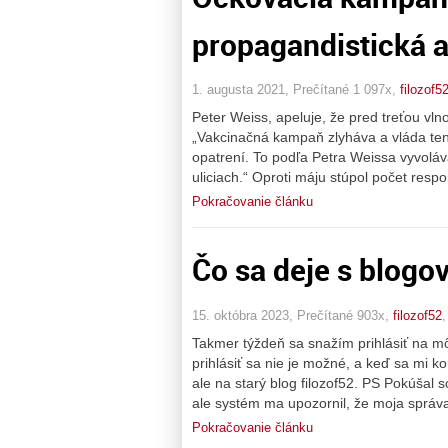
propagandistická a
1. augusta 2021, Prečítané 1 097x,
filozof5
Peter Weiss, apeluje, že pred treťou vln
„Vakcinačná kampaň zlyháva a vláda ten
opatrení. To podľa Petra Weissa vyvoláva
uliciach.“ Oproti máju stúpol počet resp
Pokračovanie článku
Čo sa deje s blog
15. októbra 2023, Prečítané 903x,
filozof52
Takmer týždeň sa snažím prihlásiť na môj
prihlásiť sa nie je možné, a keď sa mi ko
ale na starý blog filozof52. PS Pokúšal
ale systém ma upozornil, že moja správa
Pokračovanie článku