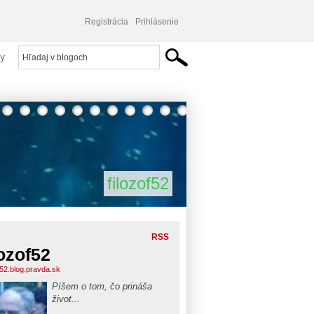
Registrácia
Prihlásenie
y
filozof52
RSS
lozof52
f52.blog.pravda.sk
Píšem o tom, čo prináša
život...