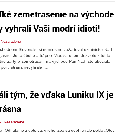
eľké zemetrasenie na východe
 vyhrali Vaši modrí idioti!
,
Nezaradené
ýchodnom Slovensku si nemiestne zažartoval exminister Naď!
 jasne: Je to úbohé a trápne. Viac sa o tom dozviete z tohto
stne-zarty-o-zemetraseni-na-vychode Pán Naď, ste úbožiak,
 polit. strana nevyhrala […]
li tým, že vďaka Luniku IX je
krásna
2
,
Nezaradené
: Odhalenie z detstva, v jeho izbe sa odohrávalo peklo „Otec