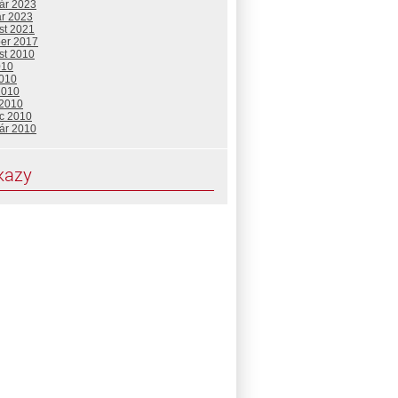
uár 2023
ár 2023
st 2021
ber 2017
st 2010
010
2010
2010
 2010
c 2010
uár 2010
kazy