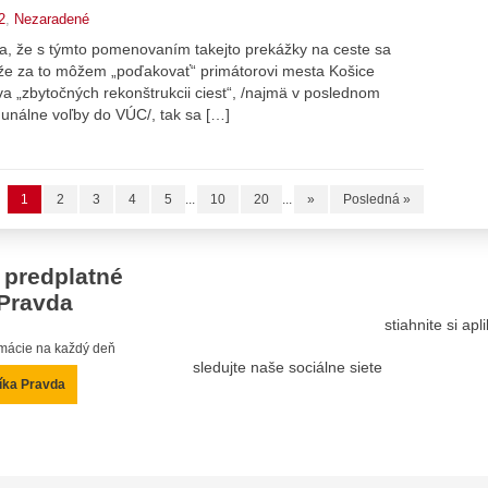
2
,
Nezaradené
sa, že s týmto pomenovaním takejto prekážky na ceste sa
 že za to môžem „poďakovať“ primátorovi mesta Košice
a „zbytočných rekonštrukcii ciest“, /najmä v poslednom
munálne voľby do VÚC/, tak sa […]
1
2
3
4
5
...
10
20
...
»
Posledná »
 predplatné
Pravda
stiahnite si ap
ormácie na každý deň
sledujte naše sociálne siete
íka Pravda