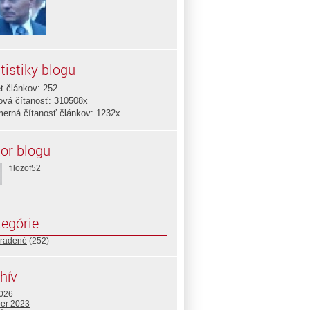
tistiky blogu
t článkov: 252
ová čítanosť: 310508x
merná čítanosť článkov: 1232x
or blogu
filozof52
egórie
radené
(252)
hív
2026
ber 2023