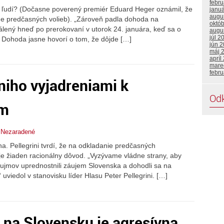
febr
j ľudí? (Dočasne poverený premiér Eduard Heger oznámil, že
janu
augu
míne predčasných volieb). „Zároveň padla dohoda na
októ
ený hneď po prerokovaní v utorok 24. januára, keď sa o
augu
júl 2
Dohoda jasne hovorí o tom, že dôjde […]
jún 
máj 
apríl
mare
febr
niho vyjadreniami k
Od
ám
,
Nezaradené
a. Pellegrini tvrdí, že na odkladanie predčasných
je žiaden racionálny dôvod. „Vyzývame vládne strany, aby
záujmov uprednostnili záujem Slovenska a dohodli sa na
uviedol v stanovisku líder Hlasu Peter Pellegrini. […]
na Slovensku je agresívna,