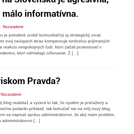
 málo informatívna.
2
,
Nezaradené
ou je potrebné urobiť komunikačný aj strategický zvrat.
to svoj neúspech teraz kompenzuje tvrdosťou prijímaných
 reakciu nespokojných ľudí, ktorí začali protestovať v
ondentov, ktorí odmietajú očkovanie. Z […]
oviskom Pravda?
,
Nezaradené
 blog realista1 a vyzerá to tak, že systém je preťažený a
nečne podarilo prihlásiť, tak bohužiaľ nie na môj nový blog,
 som sa napísať správu administrátorovi, že aký mám problém,
 administrátorovi […]