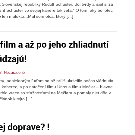
 Slovenskej republiky Rudolf Schuster. Bol tvrdý a išiel si za
nt Schuster vo svojej kariére tak veľa.“ O tom, aký bol otec
 len málokto: „Mal som otca, ktorý […]
film a až po jeho zhliadnutí
údzajú!
2
,
Nezaradené
/, poniektorým ľuďom sa až príliš ukrivdilo počas vládnutia
d koberec, a po natočení filmu Únos a filmu Mečiar – hlavne
ztrhlo vrece so sťažnosťami na Mečiara a pomaly niet dňa v
lánok k tejto […]
ej doprave? !