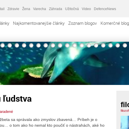
tail
Zdravie
Žena
Varecha
Záhrada
Užitočná
Video
DefenceNews
lánky
Najkomentovanejšie články
Zoznam blogov
Komerčné blog
u ľudstva
fi
filozo
aradené
lžbeta sa správala ako zmyslov zbavená… Príbeh je o
u… o tom ako ho nemal kto poučiť o nástrahách, aké ho