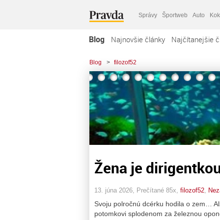
Správy
Športweb
Auto
Kok
Blog
Najnovšie články
Najčítanejšie č
Blog
>
filozof52
Žena je dirigentko
13. júna 2026, Prečítané 85x,
filozof52
,
Nez
Svoju polročnú dcérku hodila o zem… A
potomkovi splodenom za železnou opono