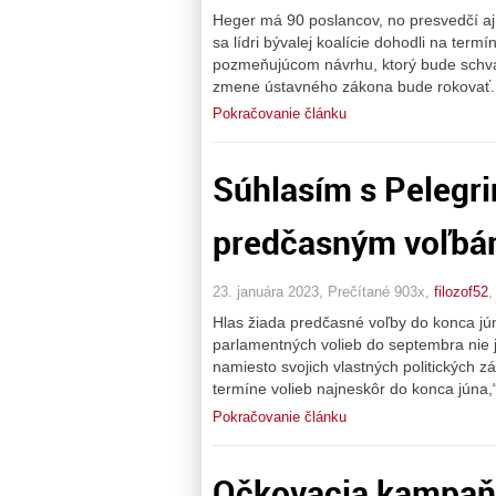
Heger má 90 poslancov, no presvedčí a
sa lídri bývalej koalície dohodli na ter
pozmeňujúcom návrhu, ktorý bude schvál
zmene ústavného zákona bude rokovať. 
Pokračovanie článku
Súhlasím s Pelegri
predčasným voľb
23. januára 2023, Prečítané 903x,
filozof52
Hlas žiada predčasné voľby do konca jún
parlamentných volieb do septembra nie 
namiesto svojich vlastných politických 
termíne volieb najneskôr do konca júna,“ 
Pokračovanie článku
Očkovacia kampaň 