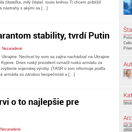
itateľka, milý čitateľ, touto knihou Ti chcem priblížiť
 a nástrahy s akými sa […]
Šta
antom stability, tvrdí Putin
Poče
Celk
Prie
,
Nezaradené
a Ukrajine. Nechcel by som sa zajtra nachádzať na Ukrajine
Aut
v Kyjeve. Dnes ruský prezident označil ruskú armádu za
l zvýšenie vojenskej výroby. (TASR o tom informuje podľa
ná armáda sú zárukou bezpečnosti a […]
Kat
i o to najlepšie pre
Neza
Arc
jún 
,
Nezaradené
októ