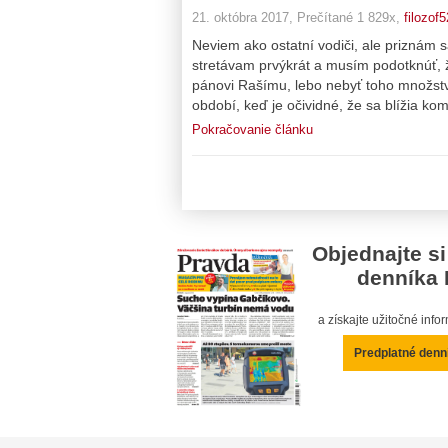
21. októbra 2017, Prečítané 1 829x,
filozof5
Neviem ako ostatní vodiči, ale priznám 
stretávam prvýkrát a musím podotknúť,
pánovi Rašímu, lebo nebyť toho množstv
období, keď je očividné, že sa blížia ko
Pokračovanie článku
Objednajte si
denníka 
a získajte užitočné inf
Predplatné denn