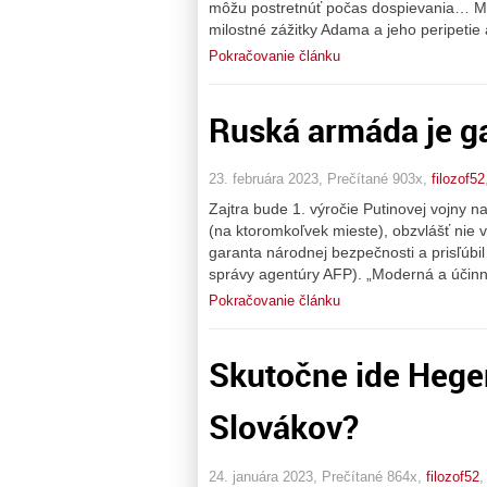
môžu postretnúť počas dospievania… Milá č
milostné zážitky Adama a jeho peripetie
Pokračovanie článku
Ruská armáda je gar
23. februára 2023, Prečítané 903x,
filozof52
Zajtra bude 1. výročie Putinovej vojny n
(na ktoromkoľvek mieste), obzvlášť nie 
garanta národnej bezpečnosti a prisľúbi
správy agentúry AFP). „Moderná a účin
Pokračovanie článku
Skutočne ide Hegerv
Slovákov?
24. januára 2023, Prečítané 864x,
filozof52